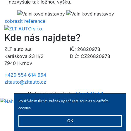
nezvyšuje tak ložnou výšku.
zobrazit reference
Kde nás najdete?
ZLT auto a.s.
IČ: 26820978
Karáskova 2311/2
DIČ: CZ26820978
79401 Krnov
+420 554 614 664
zltauto@zltauto.cz
Web vytvořilo studio
ChceteWeb?
Používáním těchto stránek vyjadřujete souhlas s využitím
cookies
.
OK