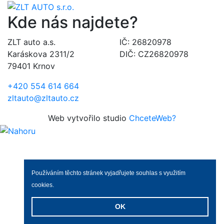
Kde nás najdete?
ZLT auto a.s.
IČ: 26820978
Karáskova 2311/2
DIČ: CZ26820978
79401 Krnov
+420 554 614 664
zltauto@zltauto.cz
Web vytvořilo studio
ChceteWeb?
Používáním těchto stránek vyjadřujete souhlas s využitím
cookies
.
OK